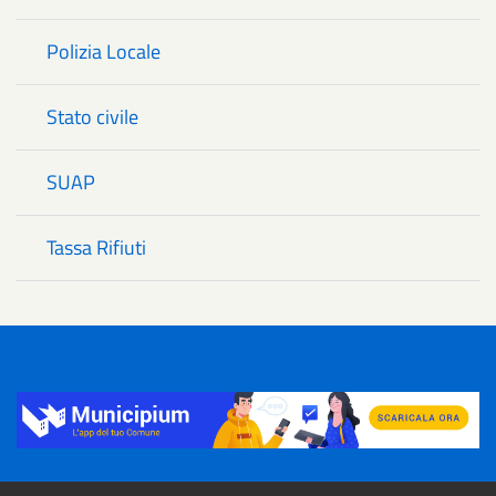
Polizia Locale
Stato civile
SUAP
Tassa Rifiuti
Title