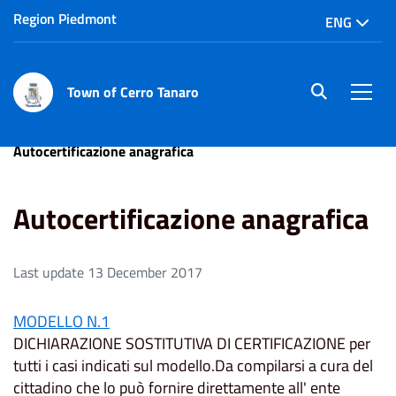
Region Piedmont
ENG
Town of Cerro Tanaro
site.searc
Men
Home
Uffici
Modulistica e autocertificazione
Autocertificazione anagrafica
Autocertificazione anagrafica
Last update 13 December 2017
MODELLO N.1
DICHIARAZIONE SOSTITUTIVA DI CERTIFICAZIONE per
tutti i casi indicati sul modello.Da compilarsi a cura del
cittadino che lo può fornire direttamente all' ente