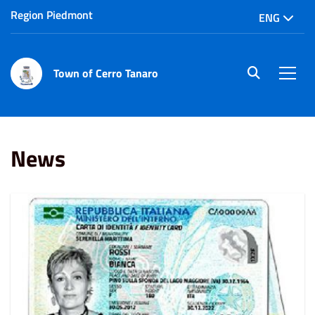
Region Piedmont
ENG
Town of Cerro Tanaro
site.searc
Men
Home
News
News