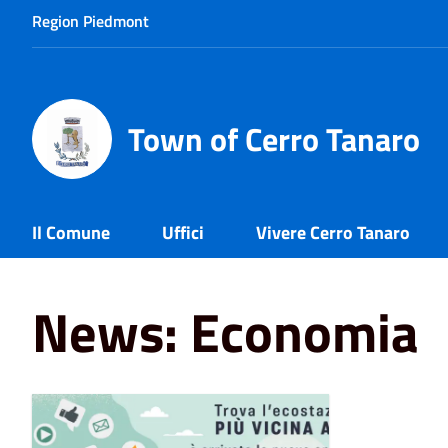
Region Piedmont
Town of Cerro Tanaro
Il Comune
Uffici
Vivere Cerro Tanaro
Home
News
Economia
News: Economia