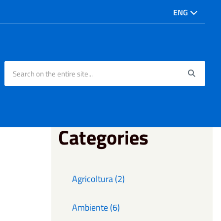
ENG
Search on the entire site...
Searc
Categories
Agricoltura (2)
Ambiente (6)