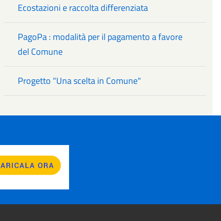
Ecostazioni e raccolta differenziata
PagoPa : modalità per il pagamento a favore
del Comune
Progetto "Una scelta in Comune"