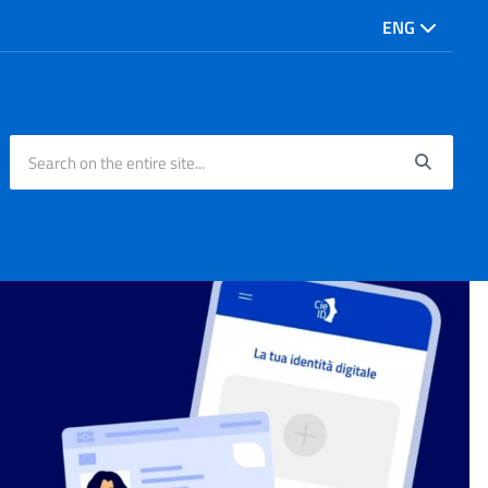
ENG
Search on the entire site...
Searc