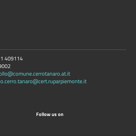
1 409114
9002
ollo@comune.cerrotanaro.at.it
lo.cerro.tanaro@cert.ruparpiemonte.it
Follow us on