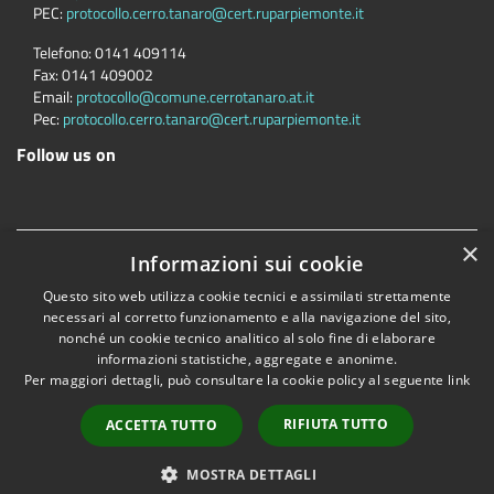
PEC:
protocollo.cerro.tanaro@cert.ruparpiemonte.it
Telefono:
0141 409114
Fax:
0141 409002
Email:
protocollo@comune.cerrotanaro.at.it
Pec:
protocollo.cerro.tanaro@cert.ruparpiemonte.it
Follow us on
×
Accessibility
Privacy
Cookie
Sitemap
RDP/DPO
Informazioni sui cookie
Dichiarazione di accessibilità
Questo sito web utilizza cookie tecnici e assimilati strettamente
necessari al corretto funzionamento e alla navigazione del sito,
Comune convenzionato
Astigov
nonché un cookie tecnico analitico al solo fine di elaborare
Progetto
|
Convenzione
|
Adesioni
informazioni statistiche, aggregate e anonime.
Per maggiori dettagli, può consultare la cookie policy al seguente
link
•
Accesso redazione
RIFIUTA TUTTO
ACCETTA TUTTO
MOSTRA DETTAGLI