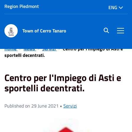
Region Piedmont
ENG
Town of Cerro Tanaro
site.searc
Men
Home
News
Servizi
Centro per l'Impiego di Asti e
sportelli decentrati.
Centro per l'Impiego di Asti e
sportelli decentrati.
Published on 29 June 2021 •
Servizi