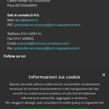
Codice Fiscale: 00729340059
P.Iva: 00729340059
Dati di contatto D.P.O.
Mail:
dpo2@dasein.it
PEC:
protocollo.cerro.tanaro@cert.ruparpiemonte.it
Telefono:
0141 409114
Fax:
0141 409002
Email:
protocollo@comune.cerrotanaro.at.it
Pec:
protocollo.cerro.tanaro@cert.ruparpiemonte.it
Follow us on
×
Informazioni sui cookie
Accessibility
Privacy
Cookie
Sitemap
RDP/DPO
Questo sito web utilizza cookie tecnici e assimilati strettamente
Dichiarazione di accessibilità
necessari al corretto funzionamento e alla navigazione del sito,
Comune convenzionato
Astigov
nonché un cookie tecnico analitico al solo fine di elaborare
informazioni statistiche, aggregate e anonime.
Progetto
|
Convenzione
|
Adesioni
Per maggiori dettagli, può consultare la cookie policy al seguente
link