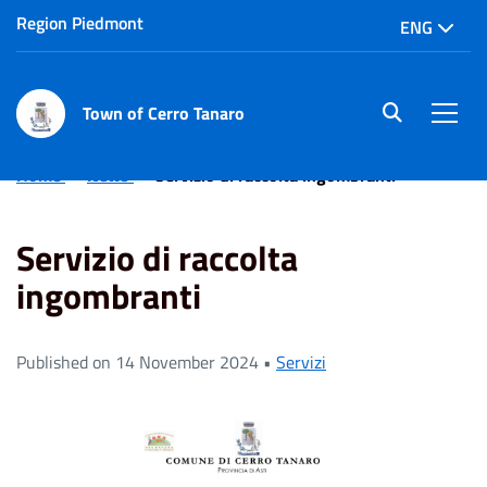
Region Piedmont
ENG
Town of Cerro Tanaro
site.searc
Men
Home
News
Servizio di raccolta ingombranti
Servizio di raccolta
ingombranti
Published on 14 November 2024 •
Servizi