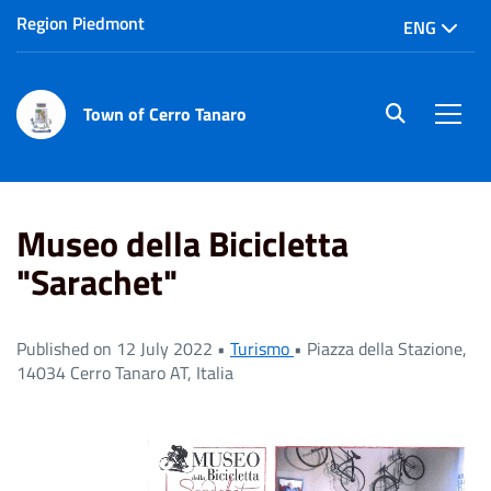
Region Piedmont
ENG
Town of Cerro Tanaro
site.searc
Men
Home
News
Museo della Bicicletta "Sarachet"
Museo della Bicicletta
"Sarachet"
Published on 12 July 2022 •
Turismo
•
Piazza della Stazione,
14034 Cerro Tanaro AT, Italia