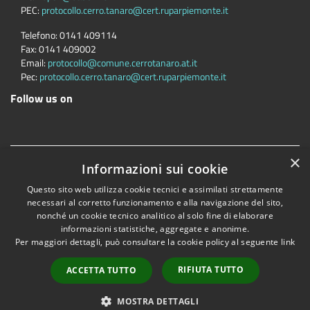
PEC:
protocollo.cerro.tanaro@cert.ruparpiemonte.it
Telefono:
0141 409114
Fax:
0141 409002
Email:
protocollo@comune.cerrotanaro.at.it
Pec:
protocollo.cerro.tanaro@cert.ruparpiemonte.it
Follow us on
×
Accessibility
Privacy
Cookie
Sitemap
RDP/DPO
Informazioni sui cookie
Dichiarazione di accessibilità
Questo sito web utilizza cookie tecnici e assimilati strettamente
necessari al corretto funzionamento e alla navigazione del sito,
Comune convenzionato
Astigov
nonché un cookie tecnico analitico al solo fine di elaborare
Progetto
|
Convenzione
|
Adesioni
informazioni statistiche, aggregate e anonime.
Per maggiori dettagli, può consultare la cookie policy al seguente
link
•
Accesso redazione
RIFIUTA TUTTO
ACCETTA TUTTO
MOSTRA DETTAGLI