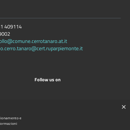
1 409114
9002
ollo@comune.cerrotanaro.at.it
lo.cerro.tanaro@cert.ruparpiemonte.it
Follow us on
×
nzionamento e
Comune convenzionato
Astigov
nformazioni