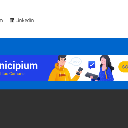
am
LinkedIn