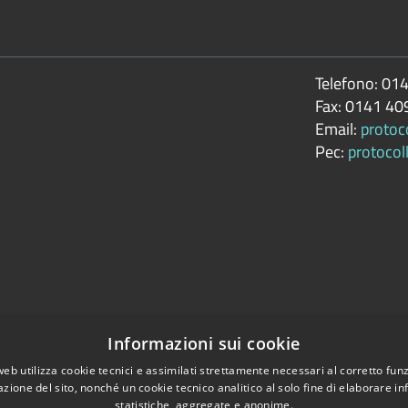
Telefono:
014
Fax:
0141 40
Email:
protoc
Pec:
protocol
Informazioni sui cookie
web utilizza cookie tecnici e assimilati strettamente necessari al corretto fu
arazione di accessibilità
azione del sito, nonché un cookie tecnico analitico al solo fine di elaborare i
statistiche, aggregate e anonime.