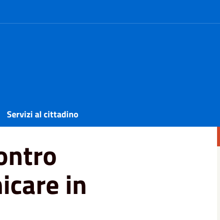
icare in modo efficace?"
Servizi al cittadino
contro
care in