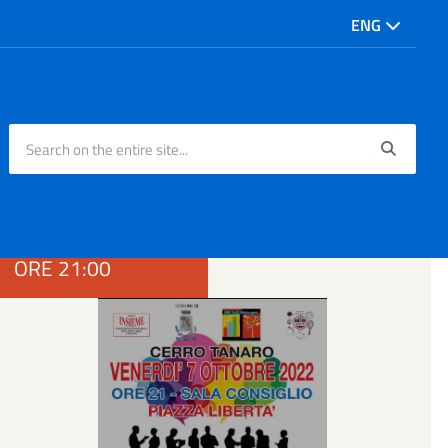
ENG
Search on the entire site...
Searc
FRIDAY, 7
OCTOBER 2022
ORE 21:00